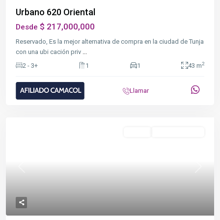
Urbano 620 Oriental
$ 217,000,000
Desde
Reservado, Es la mejor alternativa de compra en la ciudad de Tunja
con una ubi cación priv
...
2
2 - 3+
1
1
43 m
Llamar
Destacado
NO VIS
En Construcción
Previous
Next