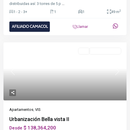
distribuidas así: 3 torres de 5 p
...
2
1 - 2 - 3+
1
1
49 m
Llamar
Destacado
VIS
En Construcción
Previous
Next
Apartamentos
,
VIS
Urbanización Bella vista II
$ 138,364,200
Desde