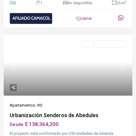
2
2
1
No disponible
35 m
Llamar
Destacado
VIS
En Construcción
Previous
Next
Apartamentos
,
VIS
Urbanización Senderos de Abedules
$ 138,364,200
Desde
El proyecto está conformado por 250 unidades de vivienda