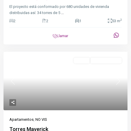
El proyecto está conformado por 680 unidades de vivienda
distribuidas así: 34 torres de 5
...
2
2
2
1
53 m
Llamar
Destacado
NO VIS
En Construcción
Previous
Next
Apartamentos
,
NO VIS
Torres Maverick