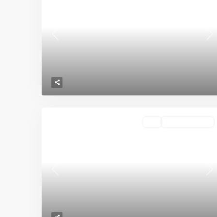
Previous
Ne
Destacado
VIS
En Construcción
Previous
Ne