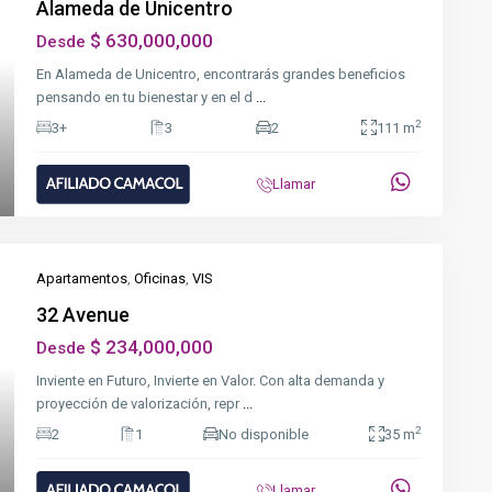
Alameda de Unicentro
$ 630,000,000
Desde
En Alameda de Unicentro, encontrarás grandes beneficios
xt
pensando en tu bienestar y en el d
...
2
3+
3
2
111 m
Llamar
Apartamentos
,
Oficinas
,
VIS
32 Avenue
$ 234,000,000
Desde
Inviente en Futuro, Invierte en Valor. Con alta demanda y
xt
proyección de valorización, repr
...
2
2
1
No disponible
35 m
Llamar