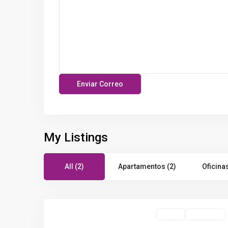
My Listings
All (2)
Apartamentos (2)
Oficinas
Destacado
NO VIS
Terminada