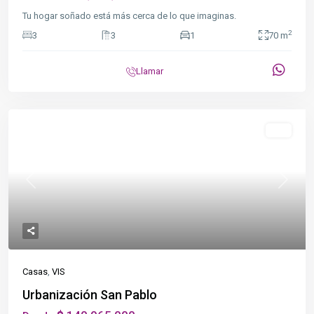
Tu hogar soñado está más cerca de lo que imaginas.
2
3
3
1
70 m
Llamar
Destacado
VIS
Previous
Next
Casas
,
VIS
Urbanización San Pablo