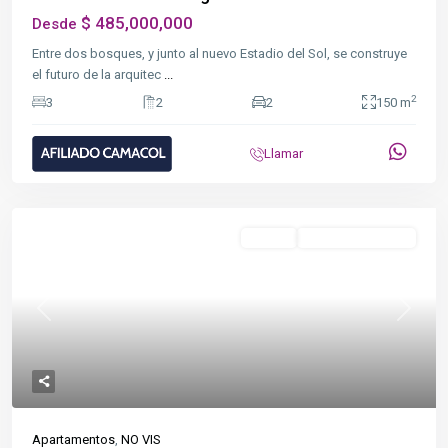
$ 485,000,000
Desde
Entre dos bosques, y junto al nuevo Estadio del Sol, se construye
el futuro de la arquitec
...
2
3
2
2
150 m
Llamar
Destacado
NO VIS
Venta Sobre Plano
Previous
Next
Apartamentos
,
NO VIS